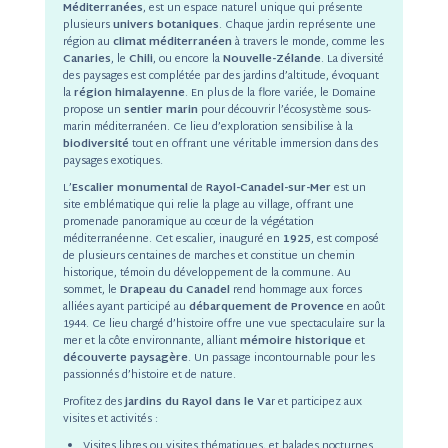
Méditerranées
, est un espace naturel unique qui présente
plusieurs
univers botaniques
. Chaque jardin représente une
région au
climat méditerranéen
à travers le monde, comme les
Canaries
, le
Chili
, ou encore la
Nouvelle-Zélande
. La diversité
des paysages est complétée par des jardins d’altitude, évoquant
la
région himalayenne
. En plus de la flore variée, le Domaine
propose un
sentier marin
pour découvrir l’écosystème sous-
marin méditerranéen. Ce lieu d’exploration sensibilise à la
biodiversité
tout en offrant une véritable immersion dans des
paysages exotiques.
L’
Escalier monumental
de
Rayol-Canadel-sur-Mer
est un
site emblématique qui relie la plage au village, offrant une
promenade panoramique au cœur de la végétation
méditerranéenne. Cet escalier, inauguré en
1925
, est composé
de plusieurs centaines de marches et constitue un chemin
historique, témoin du développement de la commune. Au
sommet, le
Drapeau du Canadel
rend hommage aux forces
alliées ayant participé au
débarquement de Provence
en août
1944. Ce lieu chargé d’histoire offre une vue spectaculaire sur la
mer et la côte environnante, alliant
mémoire historique
et
découverte paysagère
. Un passage incontournable pour les
passionnés d’histoire et de nature.
Profitez des
jardins du Rayol dans le Va
r et participez aux
visites et activités :
Visites libres ou visites thématiques, et balades nocturnes