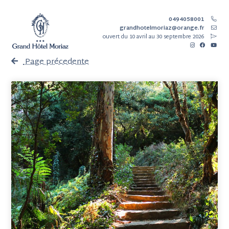
0494058001
grandhotelmoriaz@orange.fr
ouvert
du 10 avril au 30 septembre 2026
Page précedente