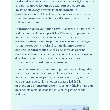
Le
domaine du Rayol
est un espace naturel protégé situé dans
le
Var
. Il se trouve
à 6 km du Lavandou
et propose une
invitation au voyage à travers le
jardin botanique
méditerranéen
sur 20 hectares « jardin des méditerranées » et
le
sentier sous-marin
destiné à la découverte de la faune et de
la flore sous-marine.
Le
Domaine du Rayol
, situé à
Rayol-Canadel-sur-Mer
, est un
jardin remarquable conçu par
Gilles Clément
, un paysagiste de
renom. Ce vaste espace de 20 hectares surplombe la
Méditerranée
et offre une promenade au cœur de paysages
naturels exceptionnels. Classé au titre des
monuments
naturels et pittoresques
, le domaine abrite des
jardins
méditerranéens
qui mettent en valeur la flore locale ainsi que
des plantes venues des quatre coins du monde, notamment de
Californie, d’Afrique du Sud et d’Australie.
Lieu de
découverte botanique
, il propose des visites guidées
pour en apprendre davantage sur l’écosystème unique de la
région. En plus de ses jardins, le domaine se distingue par sa
vue panoramique sur la mer et ses espaces dédiés à la
protection de l’environnement
. C’est un véritable
havre de
paix
pour les amoureux de la nature et les passionnés de
jardinage.