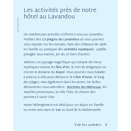
Les activités près de notre
hôtel au Lavandou
ACTIVITÉS
De nombreuses activités s’offrent à vous au Lavandou.
Profitez des
12 plages du Lavandou
où vous pourrez
vous reposer sur les transats, faire des châteaux de sable
en famille ou pratiquer des
activités nautiques
: paddle,
plongée sous-marine, jet ski, et bien d’autres.
Admirez un paysage magnifique qui compte des lieux
mythiques comme les
îles d’Or
, le Fort de Brégançon ou
encore le domaine du
Rayol
. Vous pourrez vous balader
à pied ou à vélo pour découvrir la
Côte d’Azur
, le long
des plages, mais également dans les terres. De belles
découvertes vous attendent :
Bormes les Mimosas
, les
marchés provençaux, la Villa Théo, le chemin des
peintres à Saint Clair.
Notre hébergement est idéal pour un séjour en famille
ou entre amis dans le
Var
au bord de la méditerranée.
Voir les activités