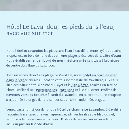
Hôtel Le Lavandou, les pieds dans l’eau,
avec vue sur mer
Notre hôtel au
Lavandou
les pieds dans l’eau à Cavalière, entre Hyères et Saint-
Tropez, est au bord de l’une des dernières plages préservées de la
Côte d’Azur
.
Notre
établissement en bord de mer
méditerranée
se situe à 6 kilomètres
du centre du village du Lavandou.
Avec un
accès direct à la plage
de Cavalière, notre
hôtel en bord de mer
dans le Var
se trouve au bord de cette superbe
baie de Cavalière
, aux eaux
limpides. Situé entre la pointe du Layet et le
Cap Nègre
, admirez en face de
l’hôtel les îles d’Or :
Porquerolles
,
Port Cros
et l’ile du Levant. Profitez de
navettes vers les iles d’Or
à partir du Lavandou, en saison pour une escapade
à la journée : plongée dans le sentier sous-marin, randonnée, plages.
Venez passer un séjour dans notre
hôtel de charme Le Lavandou
, à Cavalière
: écouter la mer avec une vue imprenable, admirer les îles et le bleu du ciel,
sentir le soleil vous caresser la peau… Profitez de vos
vacances
au soleil au
meilleur prix sur la
Côte d’Azur
.