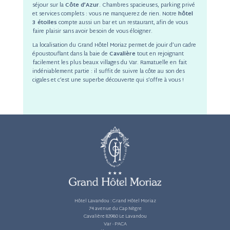
séjour sur la
Côte d’Azur
. Chambres spacieuses, parking privé
et services complets : vous ne manquerez de rien. Notre
hôtel
3 étoiles
compte aussi un bar et un restaurant, afin de vous
faire plaisir sans avoir besoin de vous éloigner.
La localisation du Grand Hôtel Moriaz permet de jouir d’un cadre
époustouflant dans la baie de
Cavalière
tout en rejoignant
facilement les plus beaux villages du Var. Ramatuelle en fait
indéniablement partie : il suffit de suivre la côte au son des
cigales et c’est une superbe découverte qui s’offre à vous !
Hôtel Lavandou :
Grand Hôtel Moriaz
74 avenue du Cap Nègre
Cavalière 83980 Le Lavandou
Var - PACA