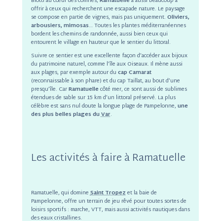
Blotti au cœur des collines,
Ramatuelle
a aussi beaucoup à
offrir à ceux qui recherchent une escapade nature. Le paysage
se compose en partie de vignes, mais pas uniquement.
Oliviers,
arbousiers, mimosas
… Toutes les plantes méditerranéennes
bordent les chemins de randonnée, aussi bien ceux qui
entourent le village en hauteur que le sentier du littoral.
Suivre ce sentier est une excellente façon d’accéder aux bijoux
du patrimoine naturel, comme l’île aux Oiseaux. Il mène aussi
aux plages, par exemple autour du
cap Camarat
(reconnaissable à son phare) et du cap Taillat, au bout d’une
presqu’île. Car
Ramatuelle
côté mer, ce sont aussi de sublimes
étendues de sable sur 15 km d’un littoral préservé. La plus
célèbre est sans nul doute la longue plage de Pampelonne,
une
des plus belles plages du
Var
.
Les activités à faire à Ramatuelle
Ramatuelle, qui domine
Saint Tropez
et la baie de
Pampelonne, offre un terrain de jeu rêvé pour toutes sortes de
loisirs sportifs : marche, VTT, mais aussi activités nautiques dans
des eaux cristallines.