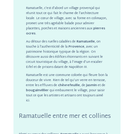
Ramatuelle, c’est d’abord un village provençal qui
réunit tout ce qui fait le charme de l’architecture
locale. Le cœur de village, avec sa forme en colimaçon,
promet une très agréable balade pour admirer
placettes, porches et maisons anciennes aux
pierres
ocres
.
Au détour des ruelles caladées de
Ramatuelle
, on
touche à l’authenticité de la
Provence
, avec un
patrimoine historique typique de la région. On
découvre aussi des édifices étonnants en suivant le
circuit touristique du village, à l’image d’un escalier
Eifel et de prisons datant de Napoléon III.
Ramatuelle est une commune colorée qui fleure bon la
douceur de vivre. Rien de tel qu’un verre en terrasse,
entre les effluves de
chèvrefeuille
, de
jasmin
et de
bougainvillier
qui embaument le village, pour saisir
tout ce que les artistes et artisans ont toujours aimé
ici.
Ramatuelle entre mer et collines