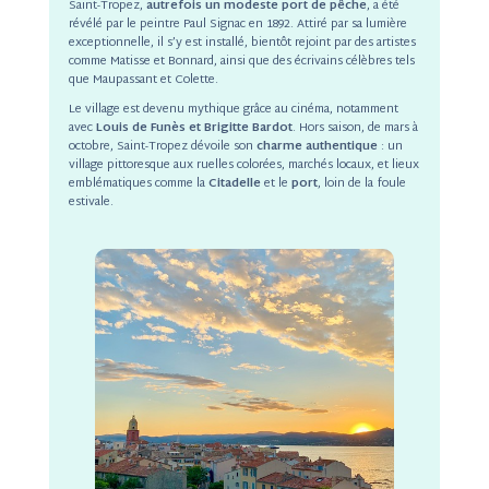
Saint-Tropez,
autrefois un modeste port de pêche
, a été
révélé par le peintre Paul Signac en 1892. Attiré par sa lumière
exceptionnelle, il s’y est installé, bientôt rejoint par des artistes
comme Matisse et Bonnard, ainsi que des écrivains célèbres tels
que Maupassant et Colette.
Le village est devenu mythique grâce au cinéma, notamment
avec
Louis de Funès et Brigitte Bardot
. Hors saison, de mars à
octobre, Saint-Tropez dévoile son
charme authentique
: un
village pittoresque aux ruelles colorées, marchés locaux, et lieux
emblématiques comme la
Citadelle
et le
port
, loin de la foule
estivale.