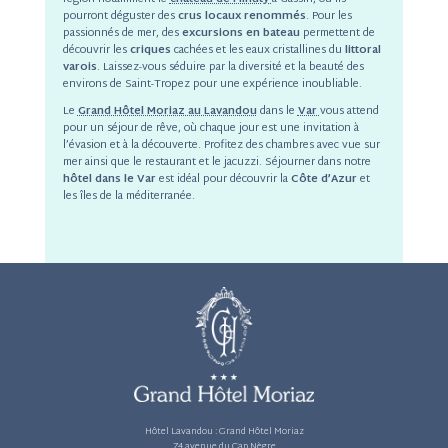
pourront déguster des
crus locaux renommés
. Pour les
passionnés de mer, des
excursions en bateau
permettent de
découvrir les
criques
cachées et les eaux cristallines du
littoral
varois
. Laissez-vous séduire par la diversité et la beauté des
environs de Saint-Tropez pour une expérience inoubliable.
Le
Grand Hôtel Moriaz au Lavandou
dans le
Var
vous attend
pour un séjour de rêve, où chaque jour est une invitation à
l’évasion et à la découverte. Profitez des chambres avec vue sur
mer ainsi que le restaurant et le jacuzzi. Séjourner dans notre
hôtel dans le Var
est idéal pour découvrir la
Côte d’Azur
et
les îles de la méditerranée.
Hôtel Lavandou :
Grand Hôtel Moriaz
74 avenue du Cap Nègre