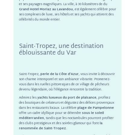
et ses paysages magnifiques. La ville, à 30 kilomètres de du
Grand Hotel Moriaz au Lavandou
, est également célèbre pour
ses complexes de luxe, ses hôtels et ses yachts qui attirent des
célébrités du monde entier.
Saint-Tropez, une destination
éblouissante du Var
Saint-Tropez,
perle de la Côte d’Azur
, vous invite à découvrir
son charme intemporel et son ambiance vibrante. Promenez-
vous dans les ruelles pittoresques de ce village de pêcheurs
devenu légendaire, où l’élégance rencontre la tradition.
Admirez les
yachts luxueux du port de plaisance
, profitez
des boutiques de créateurs et dégustez des délices provençaux
dans les restaurants locaux. La célèbre
plage de Pampelonne
offre un cadre idyllique pour se détendre
sous le soleil
méditerranéen
, tandis que les noctambules pourront profiter
des clubs prestigieux et des soirées glamour qui font
la
renommée de Saint-Tropez
.