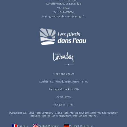
Cavalière 83980 Le Lavandou
Var - PACA
Tél. :
0494058001
Mail :
grandhotelmoriaz@orange.fr
Mentions légales
Confidentialité et données personnelles
Politique de cookies (EU)
Avis clients
Nos partenaires
©Copyright 2017 – 2021 Hôtel Lavandou : Grand Hôtel Moriaz Tous droits réservés, Reproduction
Francecom
interdite – Réalisation :
, création site internet
Français
English
(
Anglais
)
Deutsch
(
Allemand
)