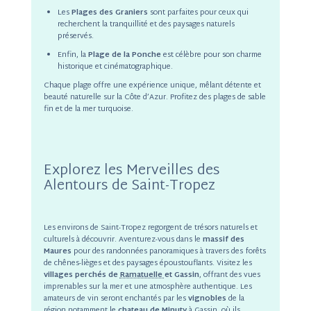
Les
Plages des Graniers
sont parfaites pour ceux qui
recherchent la tranquillité et des paysages naturels
préservés.
Enfin, la
Plage de la Ponche
est célèbre pour son charme
historique et cinématographique.
Chaque plage offre une expérience unique, mêlant détente et
beauté naturelle sur la Côte d’Azur. Profitez des plages de sable
fin et de la mer turquoise.
Explorez les Merveilles des
Alentours de Saint-Tropez
Les environs de Saint-Tropez regorgent de trésors naturels et
culturels à découvrir. Aventurez-vous dans le
massif des
Maures
pour des randonnées panoramiques à travers des forêts
de chênes-lièges et des paysages époustouflants. Visitez les
villages perchés de
Ramatuelle
et Gassin
, offrant des vues
imprenables sur la mer et une atmosphère authentique. Les
amateurs de vin seront enchantés par les
vignobles
de la
région notamment le
chateau de Minuty
à Gassin, où ils