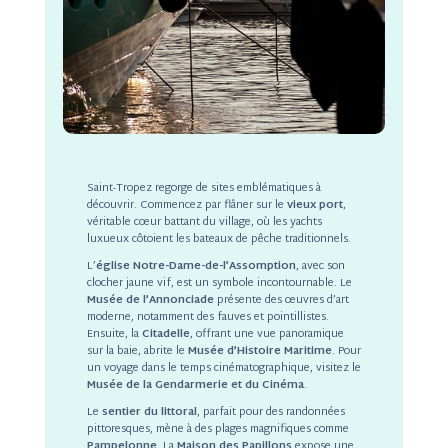
Saint-Tropez regorge de sites emblématiques à
découvrir. Commencez par flâner sur le
vieux port
,
véritable cœur battant du village, où les yachts
luxueux côtoient les bateaux de pêche traditionnels.
L’
église Notre-Dame-de-l’Assomption
, avec son
clocher jaune vif, est un symbole incontournable. Le
Musée de l’Annonciade
présente des œuvres d’art
moderne, notamment des fauves et pointillistes.
Ensuite, la
Citadelle
, offrant une vue panoramique
sur la baie, abrite le
Musée d’Histoire Maritime
. Pour
un voyage dans le temps cinématographique, visitez le
Musée de la Gendarmerie et du Cinéma
.
Le
sentier du littoral
, parfait pour des randonnées
pittoresques, mène à des plages magnifiques comme
Pampelonne
. La
Maison des Papillons
expose une